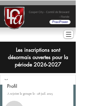
Cooper City - Comté de Broward
- Floride
PraxiPower
Les inscriptions sont
désormais ouvertes pour la
période
2026-2027
Profil
A rejoint le groupe le : 28 juil. 2025
Plus d'actions
S'abonner