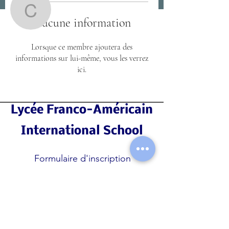
carlosmaxwell
Aucune information
carlosmaxwell
Lorsque ce membre ajoutera des
informations sur lui-même, vous les verrez
ici.
Lycée Franco-Américain
International School
Formulaire d'inscription