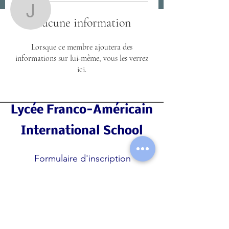
Jarnold
Aucune information
Jarnold
Lorsque ce membre ajoutera des
informations sur lui-même, vous les verrez
ici.
Lycée Franco-Américain
International School
Formulaire d'inscription