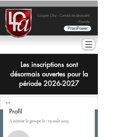
Cooper City - Comté de Broward
- Floride
PraxiPower
Les inscriptions sont
désormais ouvertes pour la
période
2026-2027
Profil
A rejoint le groupe le : 19 août 2025
Plus d'actions
S'abonner